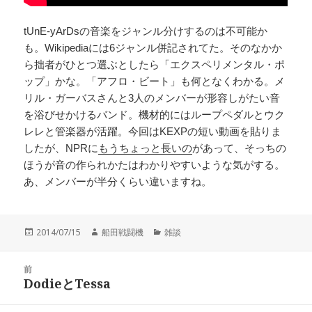
tUnE-yArDsの音楽をジャンル分けするのは不可能か
も。Wikipediaには6ジャンル併記されてた。そのなかか
ら拙者がひとつ選ぶとしたら「エクスペリメンタル・ポ
ップ」かな。「アフロ・ビート」も何となくわかる。メ
リル・ガーバスさんと3人のメンバーが形容しがたい音
を浴びせかけるバンド。機材的にはループペダルとウク
レレと管楽器が活躍。今回はKEXPの短い動画を貼りま
したが、NPRに
もうちょっと長いの
があって、そっちの
ほうが音の作られかたはわかりやすいような気がする。
あ、メンバーが半分くらい違いますね。
投
作
カ
2014/07/15
船田戦闘機
雑談
稿
成
テ
日:
者
ゴ
投
リ
前
稿
DodieとTessa
ー
前
ナ
の
ビ