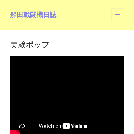
船田戦闘機日誌
メニュ
ーとウ
ィジェ
ット
実験ポップ