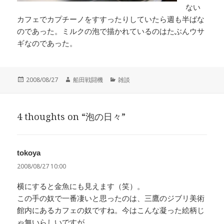
ない
カフェでカプチーノをすすったりしていたら週も半ばな
のであった。ミルクの泡で描かれているのはたぶんウサ
ギなのであった。
投
作
カ
2008/08/27
船田戦闘機
雑談
稿
成
テ
日:
者
ゴ
リ
4 thoughts on “泡の日々”
ー
tokoya
よ
り:
2008/08/27 10:00
横にすると金魚にも見えます（笑）。
この手の奴で一番凄いと思ったのは、三鷹のジブリ美術
館内にあるカフェの奴ですね。今はこんな凝った絵柄じ
ゃ無いらしいですが。