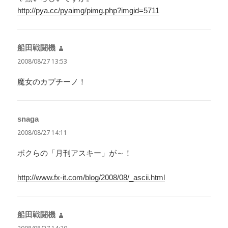
http://pya.cc/pyaimg/pimg.php?imgid=5711
船田戦闘機
よ
り:
2008/08/27 13:53
魔女のカプチーノ！
snaga
よ
り:
2008/08/27 14:11
ボクらの「月刊アスキー」が～！
http://www.fx-it.com/blog/2008/08/_ascii.html
船田戦闘機
よ
り: