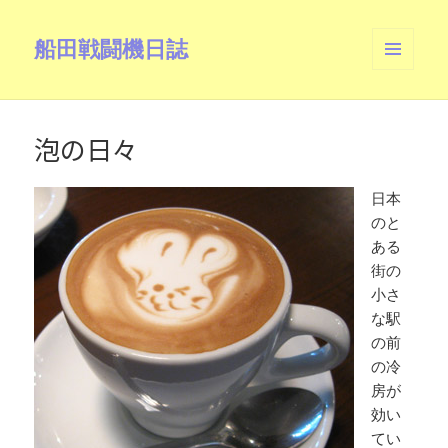
船田戦闘機日誌
メニュ
ーとウ
ィジェ
ット
泡の日々
日本
のと
ある
街の
小さ
な駅
の前
の冷
房が
効い
てい