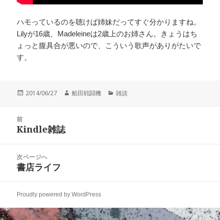
ハモっているのを聴けば姉妹だってすぐ分かりますね。
Lilyが16歳、Madeleineは2歳上のお姉さん。きょうはち
ょっと腹具合が悪いので、こういう歌声がありがたいで
す。
投
作
カ
2014/06/27
船田戦闘機
雑談
稿
成
テ
日:
者
ゴ
投
リ
前
稿
Kindle雑誌
ー
前
ナ
の
ビ
投
次ページへ
ゲ
稿:
書店ライフ
次
ー
の
シ
投
ョ
Proudly powered by WordPress
稿:
ン