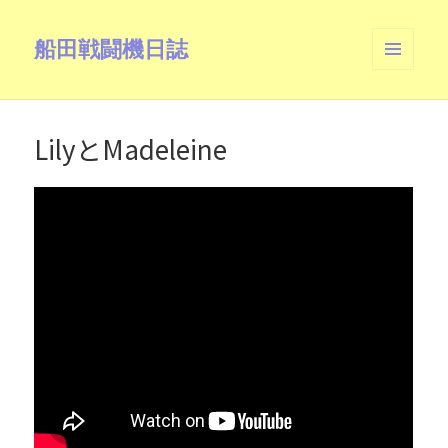
船田戦闘機日誌
メニュ
ーとウ
ィジェ
ット
LilyとMadeleine