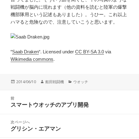
戦闘機が脳内に現れます（他の資料を読むと陸軍の爆撃
機部隊用という記述もありました）。うひー。これ以上
ハマると危険なので、注意していこうと思います。
“
Saab Draken
“. Licensed under
CC BY-SA 3.0
via
Wikimedia commons
.
投
作
カ
2014/06/10
船田戦闘機
ウオッチ
稿
成
テ
日:
者
ゴ
投
リ
前
稿
スマートウオッチのアプリ開発
ー
前
ナ
の
ビ
投
次ページへ
ゲ
稿:
グリシン・エアマン
次
ー
の
シ