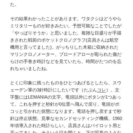
た。
その結果わかったことがあります。ワタクシはどうやら
ミリタリーものが好きみたい。予想可能なことでしたが
「やっぱりそうか」と思いました。複雑な目盛りが手描
きされた戦前のポケットクロノグラフ(店員さんは航空
機用と言ってました)、がっちりした木箱に収納された
マリンクロノメーター、ブロードアローが彫られた傷だ
らけの手巻き時計などを見ていたら、時間がたつのを忘
れちゃいましたね。
とくに印象に残ったものをひとつあげるとしたら、スウ
ェーデン軍の3針時計にしたいです（たぶん
コレ
）。文
字盤にはLEMANIAの文字。竜頭以外にボタンが1つあっ
て、これを押すと秒針が0位置へ飛んで戻り、竜頭がポ
コッと引かれた状態になります。竜頭を押し戻すまで秒
針は停止状態。見事なセカンドセッティング機構。1960
年頃導入された時計らしい。店員さんはパイロット用と
言ってました。そういう話を聞くと、下の写真のような