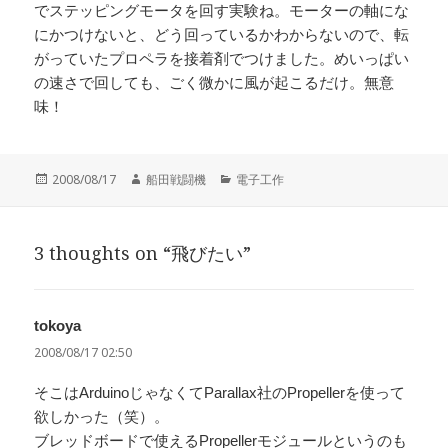
でステッピングモータを回す実験ね。モーターの軸にな
にかつけないと、どう回っているかわからないので、転
がっていたプロペラを接着剤でつけました。めいっぱい
の速さで回しても、ごく微かに風が起こるだけ。無意
味！
投
作
カ
2008/08/17
船田戦闘機
電子工作
稿
成
テ
日:
者
ゴ
リ
3 thoughts on “飛びたい”
ー
tokoya
よ
り:
2008/08/17 02:50
そこはArduinoじゃなくてParallax社のPropellerを使って
欲しかった（笑）。
ブレッドボードで使えるPropellerモジュールというのも