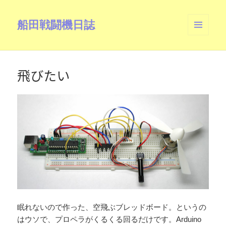
船田戦闘機日誌
メニュ
ーとウ
ィジェ
ット
飛びたい
眠れないので作った、空飛ぶブレッドボード。というの
はウソで、プロペラがくるくる回るだけです。Arduino