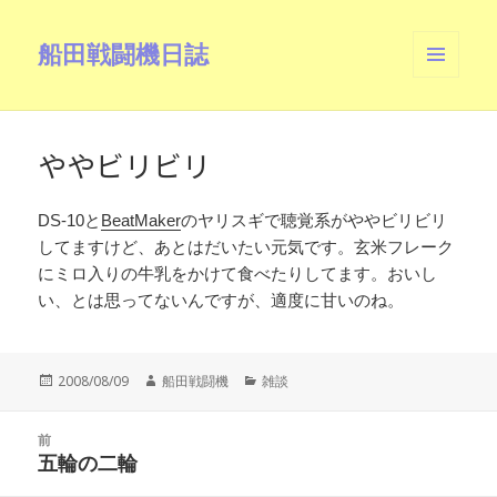
船田戦闘機日誌
メニュ
ーとウ
ィジェ
ット
ややビリビリ
DS-10と
BeatMaker
のヤリスギで聴覚系がややビリビリ
してますけど、あとはだいたい元気です。玄米フレーク
にミロ入りの牛乳をかけて食べたりしてます。おいし
い、とは思ってないんですが、適度に甘いのね。
投
作
カ
2008/08/09
船田戦闘機
雑談
稿
成
テ
日:
者
ゴ
投
リ
前
稿
五輪の二輪
ー
前
ナ
の