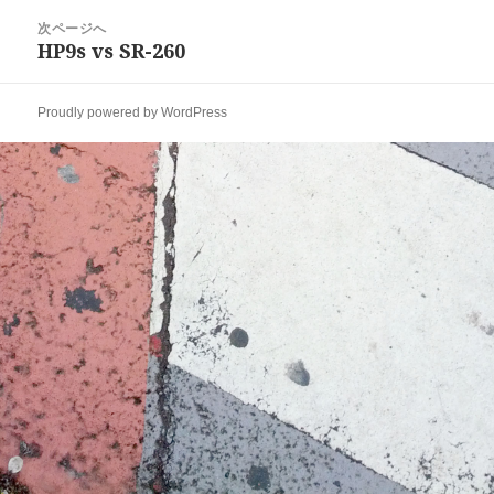
ビ
投
次ページへ
ゲ
稿:
HP9s vs SR-260
次
ー
の
シ
投
ョ
Proudly powered by WordPress
稿:
ン