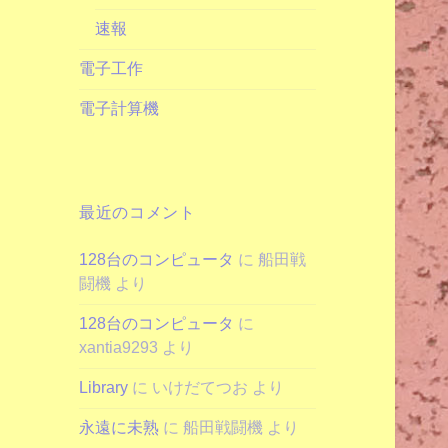
速報
電子工作
電子計算機
最近のコメント
128台のコンピュータ
に
船田戦
闘機
より
128台のコンピュータ
に
xantia9293
より
Library
に
いけだてつお
より
永遠に未熟
に
船田戦闘機
より