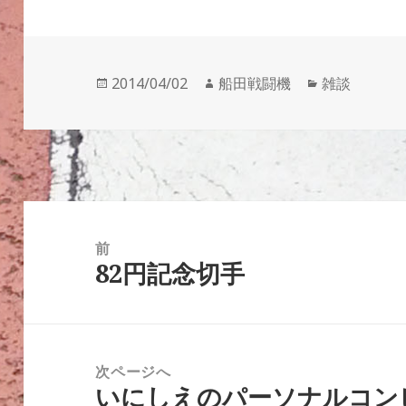
投
作
カ
2014/04/02
船田戦闘機
雑談
稿
成
テ
日:
者
ゴ
リ
ー
投
稿
前
82円記念切手
ナ
前
ビ
の
ゲ
投
ー
稿:
次ページへ
シ
いにしえのパーソナルコン
次