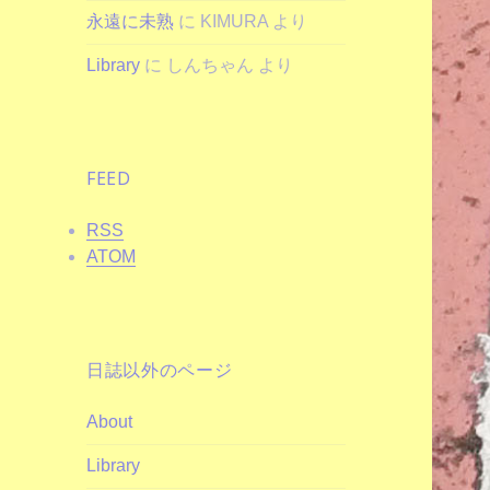
永遠に未熟
に
KIMURA
より
Library
に
しんちゃん
より
FEED
RSS
ATOM
日誌以外のページ
About
Library