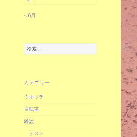
« 6月
検
索:
カテゴリー
ウオッチ
自転車
雑談
テスト