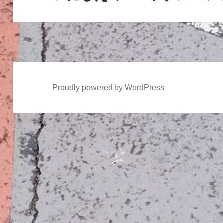
ョ
の
ン
投
稿:
Proudly powered by WordPress