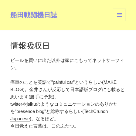
船田戦闘機日誌
メニュ
ーとウ
ィジェ
ット
情報吸収日
ビールを買いに出た以外は家にこもってネットサーフィ
ン。
痛車のことを英語で”painful car”というらしい(
MAKE
BLOG
)。金井さんが反応して日本語版ブログにも載ると
思います(勝手に予想)。
twitterやjaikuのようなコミュニケーションのありかた
を”presence blog”と総称するらしい(
TechCrunch
Japanese
)。なるほど。
今日覚えた言葉は、このふたつ。