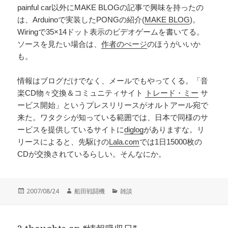
painful car以外にMAKE BLOGの記事で興味を持ったの
は、Arduinoで実装したPONGの紹介(
MAKE BLOG
)。
Wiringで35×14ドット表示のビデオゲームを書いてる。
ソースを見たい場合は、
作者のぺージ
のほうがいいか
も。
情報はブログだけでなく、メールでもやってくる。「音
楽CD物々交換＆コミュニティサイト
トレード・ミー
サ
ービス開始」というプレスリリースがオルトアール宛で
来た。ワタクシが知っている範囲では、日本で同様のサ
ービスを提供しているサイトに
diglog
がありますな。リ
リースによると、先駆けの
Lala.com
では1日15000枚の
CDが交換されているらしい。そんなにか。
投
作
カ
2007/08/24
船田戦闘機
雑談
稿
成
テ
日:
者
ゴ
リ
ー