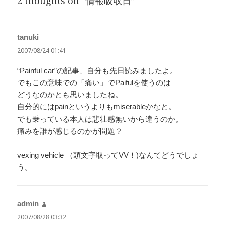
2 thoughts on “情報吸収日”
tanuki
よ
り:
2007/08/24 01:41
“Painful car”の記事、自分も先日読みましたよ。
でもこの意味での「痛い」でPaifulを使うのは
どうなのかとも思いましたね。
自分的にはpainというよりもmiserableかなと。
でも乗っている本人は悲壮感無いから違うのか。
痛みを誰が感じるのかが問題？
vexing vehicle （頭文字取ってVV！)なんてどうでしょ
う。
admin
よ
り:
2007/08/28 03:32