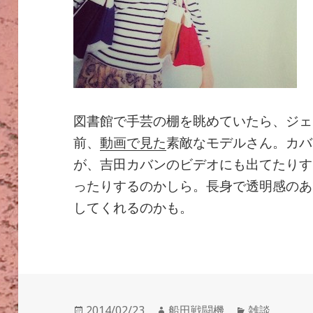
図書館で手芸の棚を眺めていたら、ジェ
前、
動画で見た
素敵なモデルさん。カバ
が、吉田カバンのビデオにも出てたりす
ったりするのかしら。長身で透明感のあ
してくれるのかも。
投
作
カ
2014/02/23
船田戦闘機
雑談