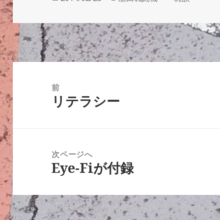
稿
成
テ
日:
者
ゴ
リ
ー
投
稿
前
リテラシー
ナ
前
ビ
の
ゲ
投
ー
稿:
次ページへ
シ
Eye-Fiが付録
次
ョ
の
ン
投
稿: