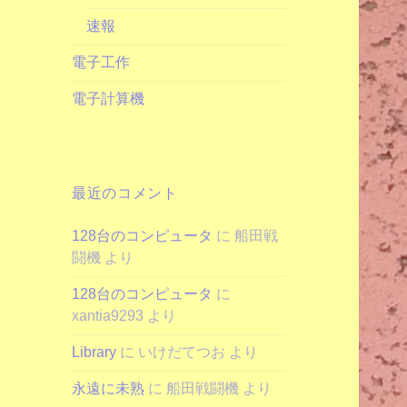
速報
電子工作
電子計算機
最近のコメント
128台のコンピュータ
に
船田戦
闘機
より
128台のコンピュータ
に
xantia9293
より
Library
に
いけだてつお
より
永遠に未熟
に
船田戦闘機
より