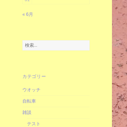
« 6月
検
索:
カテゴリー
ウオッチ
自転車
雑談
テスト