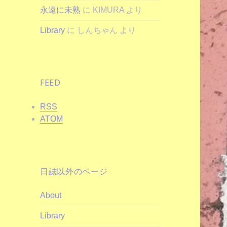
永遠に未熟
に
KIMURA
より
Library
に
しんちゃん
より
FEED
RSS
ATOM
日誌以外のページ
About
Library