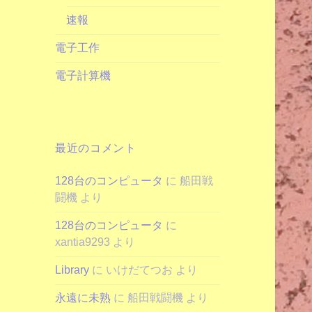
速報
電子工作
電子計算機
最近のコメント
128台のコンピュータ
に
船田戦
闘機
より
128台のコンピュータ
に
xantia9293
より
Library
に
いけだてつお
より
永遠に未熟
に
船田戦闘機
より