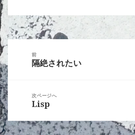
投
稿
前
隔絶されたい
ナ
前
ビ
の
ゲ
投
ー
稿:
次ページへ
シ
Lisp
次
ョ
の
ン
投
稿: