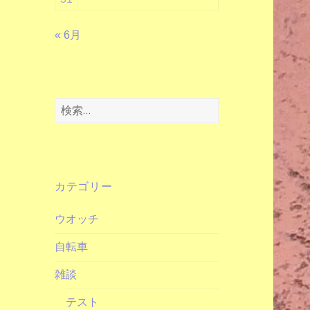
« 6月
検
索:
カテゴリー
ウオッチ
自転車
雑談
テスト