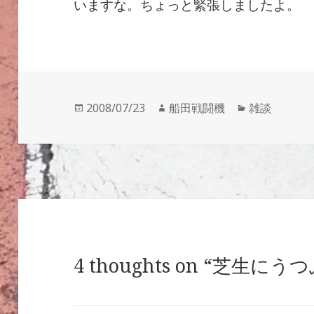
いますな。ちょっと緊張しましたよ。
投
作
カ
2008/07/23
船田戦闘機
雑談
稿
成
テ
日:
者
ゴ
リ
ー
4 thoughts on “芝生にう