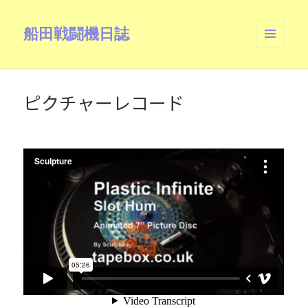
船田戦闘機日誌
メニュ
ーとウ
ィジェ
ット
ピクチャーレコード