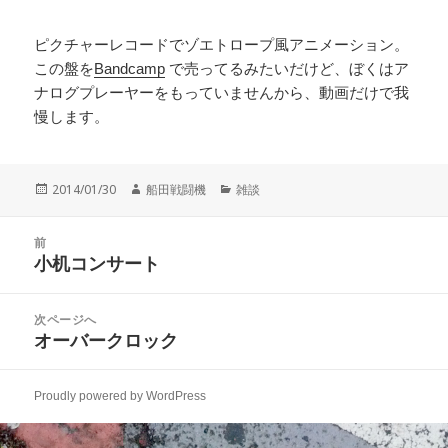
ピクチャーレコードでゾエトロープ風アニメーション。
この盤を
Bandcamp
で売ってるみたいだけど、ぼくはア
ナログプレーヤーをもっていませんから、動画だけで我
慢します。
投
作
カ
2014/01/30
船田戦闘機
雑談
稿
成
テ
日:
者
ゴ
投
リ
前
稿
小机コンサート
ー
前
ナ
の
ビ
投
次ページへ
ゲ
稿:
オーバークロック
次
ー
の
シ
投
ョ
Proudly powered by WordPress
稿:
ン