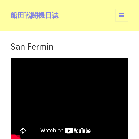
船田戦闘機日誌
メニュ
ーとウ
ィジェ
ット
San Fermin