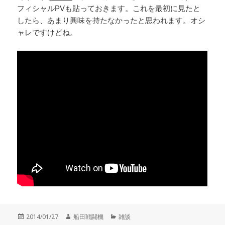
フィシャルPVも貼っておきます。これを最初に見たと
したら、あまり興味を持たなかったと思われます。オシ
ャレですけどね。
投
作
カ
2014/01/27
船田戦闘機
雑談