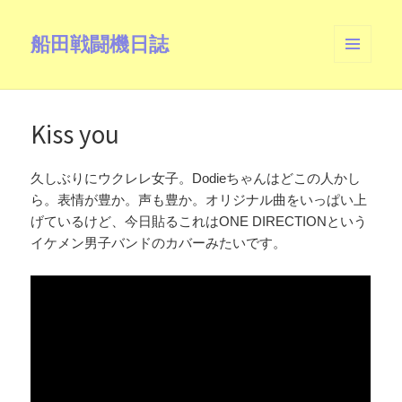
船田戦闘機日誌
メニュ
ーとウ
ィジェ
ット
Kiss you
久しぶりにウクレレ女子。Dodieちゃんはどこの人かし
ら。表情が豊か。声も豊か。オリジナル曲をいっぱい上
げているけど、今日貼るこれはONE DIRECTIONという
イケメン男子バンドのカバーみたいです。