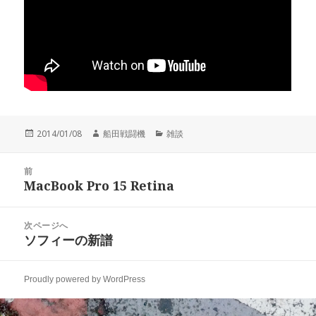
投
作
カ
2014/01/08
船田戦闘機
雑談
稿
成
テ
日:
者
ゴ
投
リ
前
稿
MacBook Pro 15 Retina
ー
前
ナ
の
ビ
投
次ページへ
ゲ
稿:
ソフィーの新譜
次
ー
の
シ
投
ョ
Proudly powered by WordPress
稿:
ン