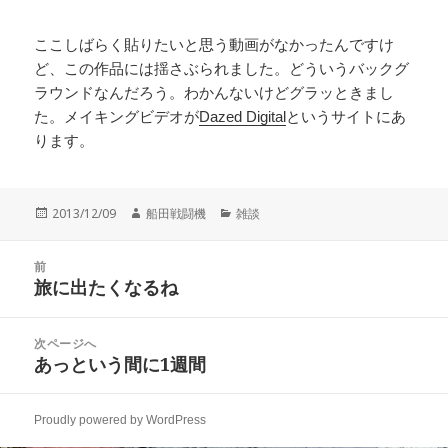
ここしばらく貼りたいと思う動画がなかったんですけ
ど、この作品には揺さぶられました。どういうバックグ
ラウンドなんだろう。わかんないけどグラッときまし
た。メイキングビデオが
Dazed Digital
というサイトにあ
ります。
投
作
カ
2013/12/09
船田戦闘機
雑談
稿
成
テ
日:
者
ゴ
投
リ
前
稿
旅に出たくなるね
ー
前
ナ
の
ビ
投
次ページへ
ゲ
稿:
あっという間に1週間
次
ー
の
シ
投
ョ
Proudly powered by WordPress
稿:
ン