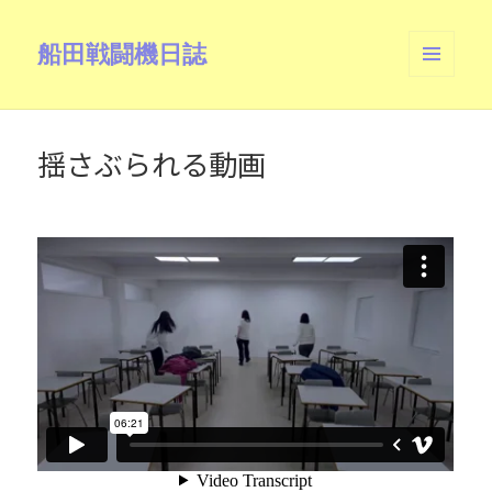
船田戦闘機日誌
メニュ
ーとウ
ィジェ
ット
揺さぶられる動画