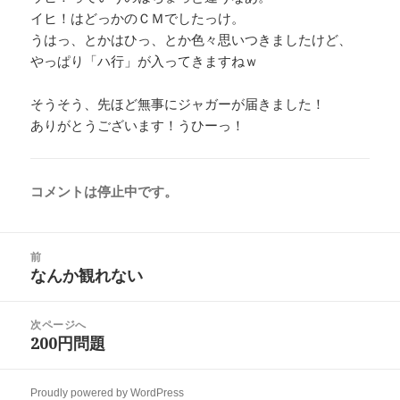
イヒ！はどっかのＣＭでしたっけ。
うはっ、とかはひっ、とか色々思いつきましたけど、
やっぱり「ハ行」が入ってきますねｗ
そうそう、先ほど無事にジャガーが届きました！
ありがとうございます！うひーっ！
コメントは停止中です。
投
前
稿
なんか観れない
前
ナ
の
ビ
投
次ページへ
ゲ
稿:
200円問題
次
ー
の
シ
投
ョ
Proudly powered by WordPress