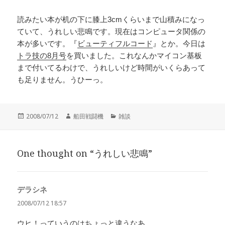
読みたい本が机の下に膝上3cmくらいまで山積みになっ
ていて、うれしい悲鳴です。現在はコンピュータ関係の
本が多いです。『
ビューティフルコード
』とか。今日は
トラ技の8月号
を買いました。これなんかマイコン基板
まで付いてるわけで、うれしいけど時間がいくらあって
も足りません。うひーっ。
投
作
カ
2008/07/12
船田戦闘機
雑談
稿
成
テ
日:
者
ゴ
リ
One thought on “うれしい悲鳴”
ー
デラシネ
よ
り:
2008/07/12 18:57
ウヒ！っていうのはちょっと違うなあ。