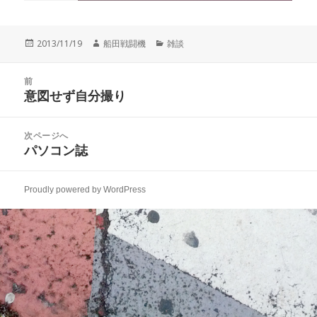
投
作
カ
2013/11/19
船田戦闘機
雑談
稿
成
テ
日:
者
ゴ
投
リ
前
稿
意図せず自分撮り
ー
前
ナ
の
ビ
投
次ページへ
ゲ
稿:
パソコン誌
次
ー
の
シ
投
ョ
Proudly powered by WordPress
稿:
ン