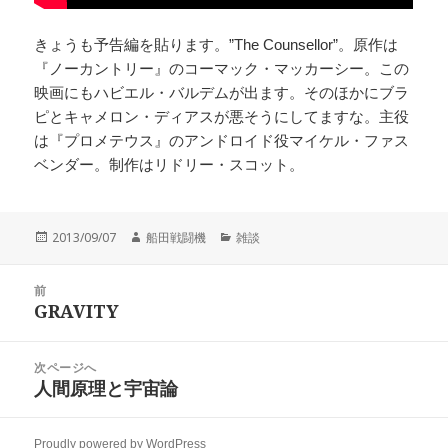
きょうも予告編を貼ります。”The Counsellor”。原作は
『ノーカントリー』のコーマック・マッカーシー。この
映画にもハビエル・バルデムが出ます。そのほかにブラ
ピとキャメロン・ディアスが悪そうにしてますな。主役
は『プロメテウス』のアンドロイド役マイケル・ファス
ベンダー。制作はリドリー・スコット。
投
作
カ
2013/09/07
船田戦闘機
雑談
稿
成
テ
日:
者
ゴ
投
リ
前
稿
GRAVITY
ー
前
ナ
の
ビ
投
次ページへ
ゲ
稿:
人間原理と宇宙論
次
ー
の
シ
投
ョ
Proudly powered by WordPress