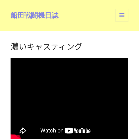
船田戦闘機日誌
メニュ
ーとウ
ィジェ
ット
濃いキャスティング