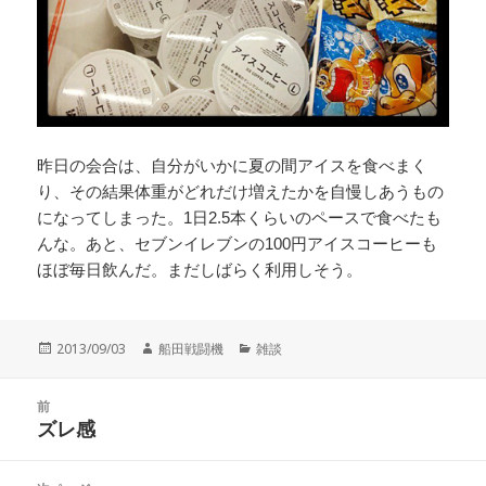
昨日の会合は、自分がいかに夏の間アイスを食べまく
り、その結果体重がどれだけ増えたかを自慢しあうもの
になってしまった。1日2.5本くらいのペースで食べたも
んな。あと、セブンイレブンの100円アイスコーヒーも
ほぼ毎日飲んだ。まだしばらく利用しそう。
投
作
カ
2013/09/03
船田戦闘機
雑談
稿
成
テ
日:
者
ゴ
投
リ
前
稿
ズレ感
ー
前
ナ
の
ビ
投