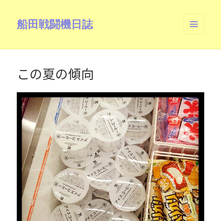
船田戦闘機日誌
メニュ
ーとウ
ィジェ
ット
この夏の傾向