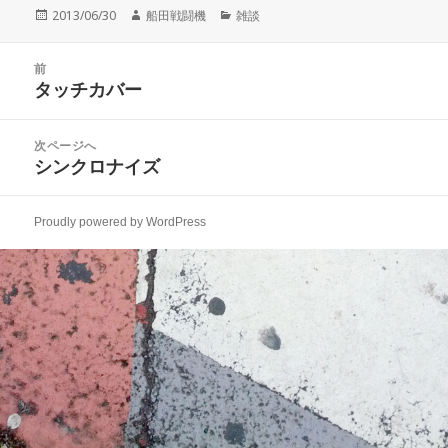
投
作
カ
2013/06/30
船田戦闘機
雑談
稿
成
テ
日:
者
ゴ
投
リ
前
稿
タッチカバー
ー
前
ナ
の
ビ
投
次ページへ
ゲ
稿:
シンクロナイズ
次
ー
の
シ
投
ョ
Proudly powered by WordPress
稿:
ン