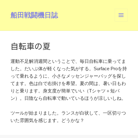
船田戦闘機日誌
メニュ
ーとウ
ィジェ
ット
自転車の夏
運動不足解消週間ということで、毎日自転車に乗ってま
した。だいぶ体が軽くなった気がする。Surface Proを持
って乗れるように、小さなメッセンジャーバッグを探し
てます。色は白で右掛けを希望。夏の間は、暑い日もわ
りと乗ります。身支度が簡単でいい（Tシャツ＋短パ
ン）。日陰なら自転車で動いているほうが涼しいしね。
ツールが始まりました。ランスが白状して、一区切りつ
いた雰囲気を感じます。どうかな？