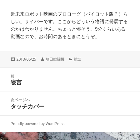
近未来ロボット映画のプロローグ（パイロット版？）ら
しい。サイバーです。ここからどういう物語に発展する
のかはわかりません。ちょっと怖そう。9分くらいある
動画なので、お時間のあるときにどうぞ。
投
作
カ
2013/06/25
船田戦闘機
雑談
稿
成
テ
日:
者
ゴ
投
リ
前
稿
寝言
ー
前
ナ
の
ビ
投
次ページへ
ゲ
稿:
タッチカバー
次
ー
の
シ
投
ョ
Proudly powered by WordPress
稿:
ン