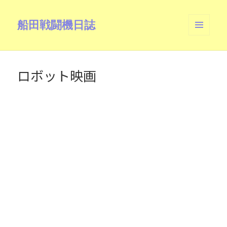
船田戦闘機日誌
メニュ
ーとウ
ィジェ
ット
ロボット映画