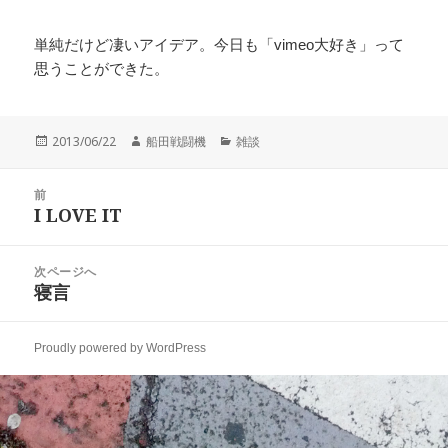
単純だけど凄いアイデア。今日も「vimeo大好き」って
思うことができた。
投
作
カ
2013/06/22
船田戦闘機
雑談
稿
成
テ
日:
者
ゴ
投
リ
前
稿
I LOVE IT
ー
前
ナ
の
ビ
投
次ページへ
ゲ
稿:
寝言
次
ー
の
シ
投
ョ
Proudly powered by WordPress
稿:
ン