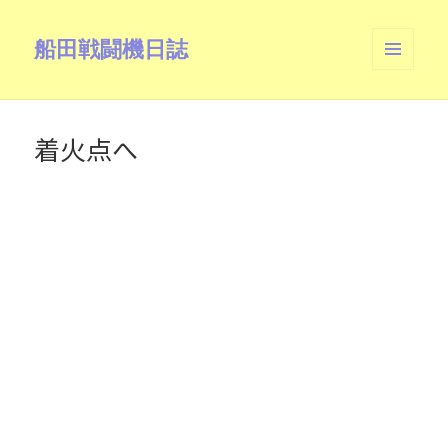
船田戦闘機日誌
メニュ
ーとウ
ィジェ
ット
着火点へ