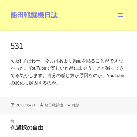
船田戦闘機日誌
メニュ
ーとウ
ィジェ
ット
531
5月終了だわー。今月はあまり動画を貼ることができな
かった。YouTubeで楽しい作品に出会うことが減ってき
てる気がします。自分の感じ方が原因なのか、YouTube
の変化に起因するのか。
投
作
カ
2013/05/31
船田戦闘機
雑談
稿
成
テ
日:
者
ゴ
投
リ
前
稿
色選択の自由
ー
前
ナ
の