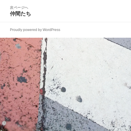
ビ
投
次ページへ
ゲ
稿:
仲間たち
次
ー
の
シ
投
ョ
Proudly powered by WordPress
稿:
ン