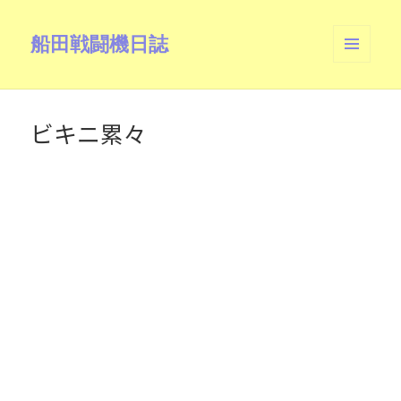
船田戦闘機日誌
メニュ
ーとウ
ィジェ
ット
ビキニ累々