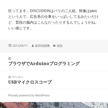
狂ってます。DISCODEINはパリの二人組。映像はpleix
という人で、広告系の仕事をいっぱいしてるみたいだけ
ど、普段の脳内はこんなだったりするんでしょうかね。
いい感じです。
投
作
カ
2013/05/11
船田戦闘機
雑談
稿
成
テ
日:
者
ゴ
投
リ
前
稿
ブラウザでArduinoプログラミング
ー
前
ナ
の
ビ
投
次ページへ
ゲ
稿:
USBマイクロスコープ
次
ー
の
シ
投
ョ
Proudly powered by WordPress
稿:
ン