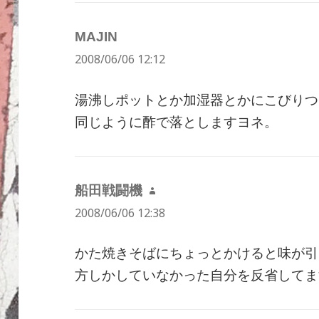
MAJIN
よ
2008/06/06 12:12
り:
湯沸しポットとか加湿器とかにこびりつ
同じように酢で落としますヨネ。
船田戦闘機
よ
2008/06/06 12:38
り:
かた焼きそばにちょっとかけると味が引
方しかしていなかった自分を反省してま