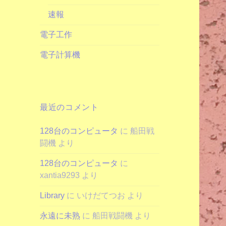
速報
電子工作
電子計算機
最近のコメント
128台のコンピュータ
に
船田戦
闘機
より
128台のコンピュータ
に
xantia9293
より
Library
に
いけだてつお
より
永遠に未熟
に
船田戦闘機
より