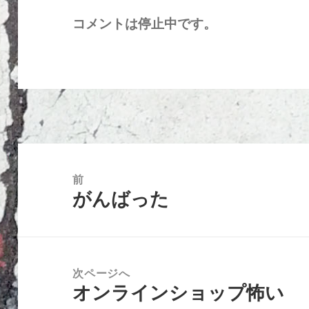
コメントは停止中です。
投
稿
前
がんばった
ナ
前
ビ
の
ゲ
投
ー
稿:
次ページへ
シ
オンラインショップ怖い
次
ョ