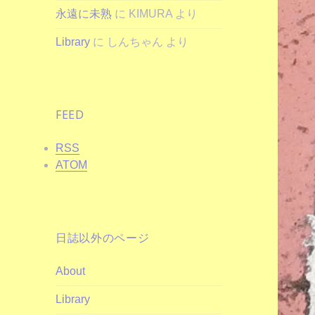
永遠に未熟
に
KIMURA
より
Library
に
しんちゃん
より
FEED
RSS
ATOM
日誌以外のページ
About
Library