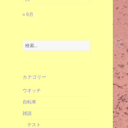
« 6月
検
索:
カテゴリー
ウオッチ
自転車
雑談
テスト