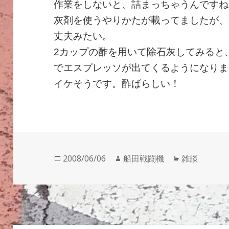
作業をしないと、詰まっちゃうんですね
灰剤を使うやりかたが載ってましたが、
丈夫みたい。
2カップの酢を用いて除石灰してみると
でエスプレッソが出てくるようになりまし
イケそうです。酢ばらしい！
投
作
カ
2008/06/06
船田戦闘機
雑談
稿
成
テ
日:
者
ゴ
リ
ー