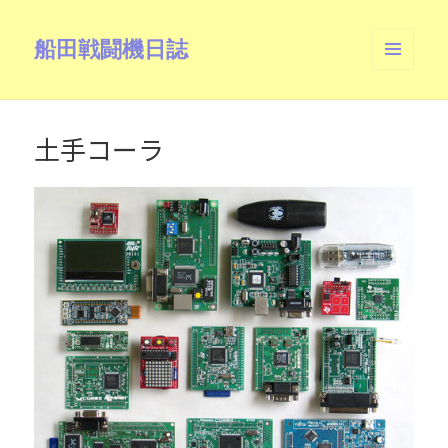
船田戦闘機日誌
メニュ
ーとウ
ィジェ
ット
土手コーラ