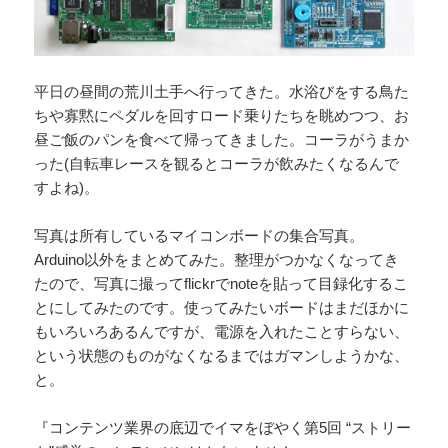
平日の昼間の荒川土手へ行ってきた。水浴びをする鳥た
ちや寡黙にペダルを回すロード乗りたちを眺めつつ、お
昼ご飯のパンを食べて帰ってきました。コーラがうまか
った(自転車レースを観るとコーラが飲みたくなるんで
すよね)。
写真は所有しているマイコンボードの集合写真。
Arduino以外をまとめてみた。整理がつかなくなってき
たので、写真に撮ってflickrでnoteを貼って目録化するこ
とにしてみたのです。使ってみたいボードはまだほかに
もいろいろあるんですが、電源を入れたことすらない、
という状態のものがなくなるまではガマンしようかな、
と。
『コンテンツ業界の底辺でイマをぼやく第5回 “ストリー