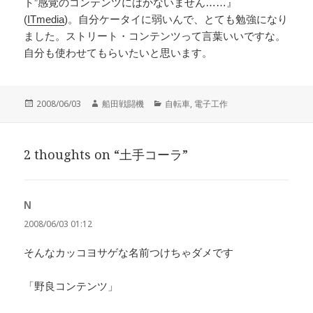
ト”感覚のコンテンツにはかないません……』
(
ITmedia
)。自分ケータイに弱いんで、とても勉強になり
ました。ストリート・コンテンツって言葉いいですな。
自分も使わせてもらいたいと思います。
投
作
カ
2008/06/03
船田戦闘機
自転車
,
電子工作
稿
成
テ
日:
者
ゴ
リ
2 thoughts on “土手コーラ”
ー
N
よ
り:
2008/06/03 01:12
そんなカッコヨサゲな名前つけちゃダメです
「野良コンテンツ」