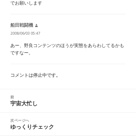
でお願いします
船田戦闘機
よ
り:
2008/06/03 05:47
あー、野良コンテンツのほうが実態をあらわしてるかも
ですなー。
コメントは停止中です。
投
前
稿
宇宙大忙し
前
ナ
の
ビ
投
次ページへ
ゲ
稿:
ゆっくりチェック
次
ー
の