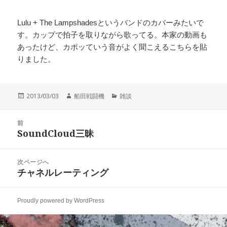
Lulu + The Lampshadesというバンドのカバーみたいで
す。カップで拍子を取りながら歌ってる。本家の動画も
あったけど、カポッていう音がよく聞こえるこちらを貼
りました。
投
作
カ
2013/03/03
船田戦闘機
雑談
稿
成
テ
日:
者
ゴ
投
リ
前
稿
SoundCloud三昧
ー
前
ナ
の
ビ
投
次ページへ
ゲ
稿:
チャネルレーティング
次
ー
の
シ
投
ョ
Proudly powered by WordPress
稿:
ン