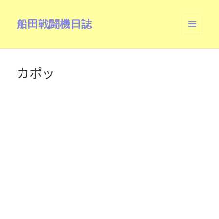
船田戦闘機日誌
メニュ
ーとウ
ィジェ
ット
カポッ