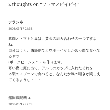
2 thoughts on “ソラマメピイピイ”
ー
デラシネ
よ
り:
2008/05/17 21:38
豚肉とトマトと豆は、黄金の組み合わせの一つですよ
ね。
自分はよく、西部劇でカウボーイがしかめっ面で食べて
るヤツ
(ポークビーンズ？）を作ります。
寒い夜に庭に出て、アルミのカップに入れたそれを
木製のスプーンで食べると、なんだか馬の嘶きが聞こえ
てくるような・・・
船田戦闘機
よ
り:
2008/05/17 22:24