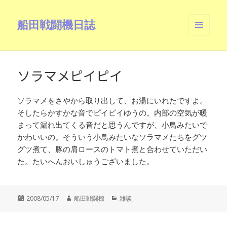
船田戦闘機日誌
メニュ
ーとウ
ィジェ
ット
ソラマメピイピイ
ソラマメをさやから取り出して、お湯にいれたですよ。
そしたらかすかな音でピイピイゆうの。内部の空気が暖
まって漏れ出てくる音だと思うんですが、小鳥みたいで
かわいいの。そういう小鳥みたいなソラマメたちをグツ
グツ煮て、豚の肩ロースのトマト煮と合わせていただい
た。たいへんおいしゅうございました。
投
作
カ
2008/05/17
船田戦闘機
雑談
稿
成
テ
日:
者
ゴ
リ