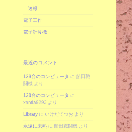
速報
電子工作
電子計算機
最近のコメント
128台のコンピュータ
に
船田戦
闘機
より
128台のコンピュータ
に
xantia9293
より
Library
に
いけだてつお
より
永遠に未熟
に
船田戦闘機
より