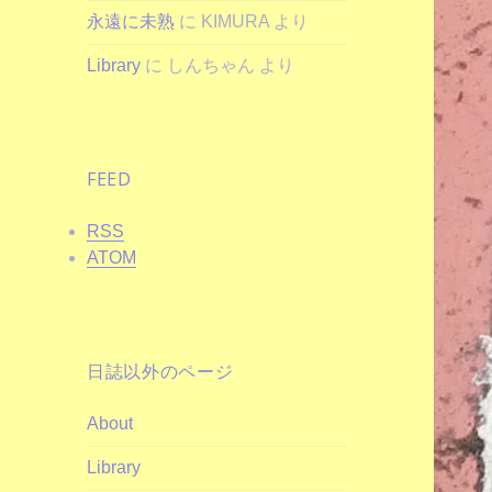
永遠に未熟
に
KIMURA
より
Library
に
しんちゃん
より
FEED
RSS
ATOM
日誌以外のページ
About
Library