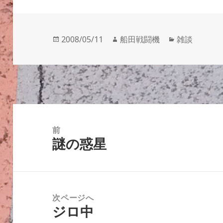
投
作
カ
2008/05/11
船田戦闘機
雑談
稿
成
テ
日:
者
ゴ
リ
ー
投
稿
前
謎の惑星
ナ
前
ビ
の
ゲ
投
ー
稿:
次ページへ
シ
ジロ中
次
ョ