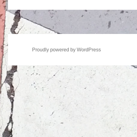
の
ン
投
稿:
Proudly powered by WordPress