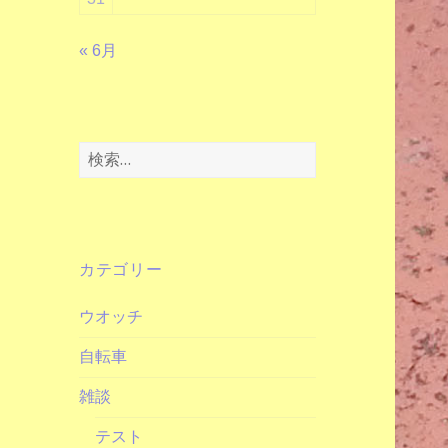
« 6月
検
索:
カテゴリー
ウオッチ
自転車
雑談
テスト