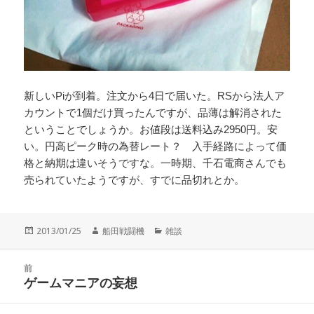
新しいPiが到着。注文から4日で届いた。RSから法人ア
カウントで1個だけ買ったんですが、品薄は解消された
ということでしょうか。お値段は送料込み2950円。安
い。円高ピーク時の為替レート？ 入手経路によって価
格と納期は違いそうですな。一時期、千石電商さんでも
売られていたようですが、すでに品切れとか。
投
作
カ
2013/01/25
船田戦闘機
雑談
稿
成
テ
日:
者
ゴ
投
リ
前
稿
ゲームマニアの妄想
ー
前
ナ
の
ビ