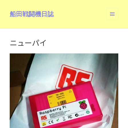
船田戦闘機日誌
メニュ
ーとウ
ィジェ
ット
ニューパイ