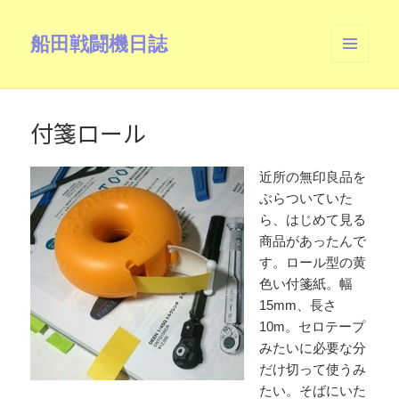
船田戦闘機日誌
メニュ
ーとウ
ィジェ
ット
付箋ロール
近所の無印良品を
ぶらついていた
ら、はじめて見る
商品があったんで
す。ロール型の黄
色い付箋紙。幅
15mm、長さ
10m。セロテープ
みたいに必要な分
だけ切って使うみ
たい。そばにいた