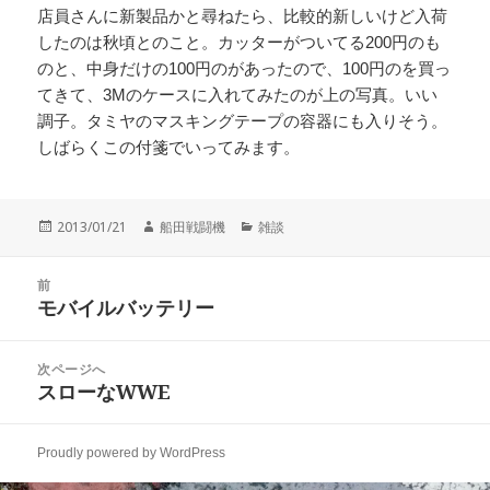
店員さんに新製品かと尋ねたら、比較的新しいけど入荷
したのは秋頃とのこと。カッターがついてる200円のも
のと、中身だけの100円のがあったので、100円のを買っ
てきて、3Mのケースに入れてみたのが上の写真。いい
調子。タミヤのマスキングテープの容器にも入りそう。
しばらくこの付箋でいってみます。
投
作
カ
2013/01/21
船田戦闘機
雑談
稿
成
テ
日:
者
ゴ
投
リ
前
稿
モバイルバッテリー
ー
前
ナ
の
ビ
投
次ページへ
ゲ
稿:
スローなWWE
次
ー
の
シ
投
ョ
Proudly powered by WordPress
稿:
ン