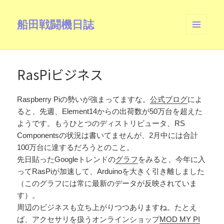
船田戦闘機日誌
メニュ
ーとウ
ィジェ
ット
RasPiビジネス
Raspberry Piの勢いが強まってますな。
公式ブログ
によ
ると、先週、Element14からの出荷数が50万台を超えた
ようです。もうひとつのディストリビュータ、RS
Componentsの状況は書いてませんが、2月中には合計
100万台に達するだろうとのこと。
先日貼ったGoogleトレンドの
グラフ
をみると、今年に入
ってRasPiが加速して、Arduinoを大きく引き離しました
（このグラフには常に最新のデータが反映されていま
す）。
周辺のビジネスも立ち上がりつつありますね。たとえ
ば、アクセサリを扱うオンラインショップ
MOD MY PI