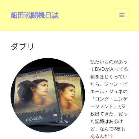
船田戦闘機日誌
メニュ
ーとウ
ィジェ
ット
ダブリ
観たいものがあっ
てDVDが入ってる
箱をほじくってい
たら、ジャン・ピ
エール・ジュネの
『ロング・エンゲ
ージメント』が2
枚出てきた。買っ
た記憶はあるけ
ど、なんで2枚も
あるんだ？