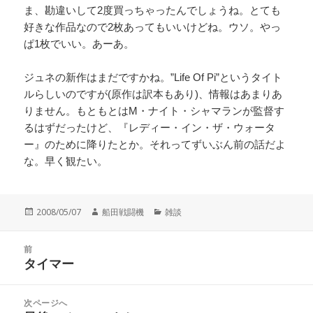
ま、勘違いして2度買っちゃったんでしょうね。とても
好きな作品なので2枚あってもいいけどね。ウソ。やっ
ぱ1枚でいい。あーあ。
ジュネの新作はまだですかね。”Life Of Pi”というタイト
ルらしいのですが(原作は訳本もあり)、情報はあまりあ
りません。もともとはM・ナイト・シャマランが監督す
るはずだったけど、『レディー・イン・ザ・ウォータ
ー』のために降りたとか。それってずいぶん前の話だよ
な。早く観たい。
投
作
カ
2008/05/07
船田戦闘機
雑談
稿
成
テ
日:
者
ゴ
投
リ
前
稿
タイマー
ー
前
ナ
の
ビ
投
次ページへ
ゲ