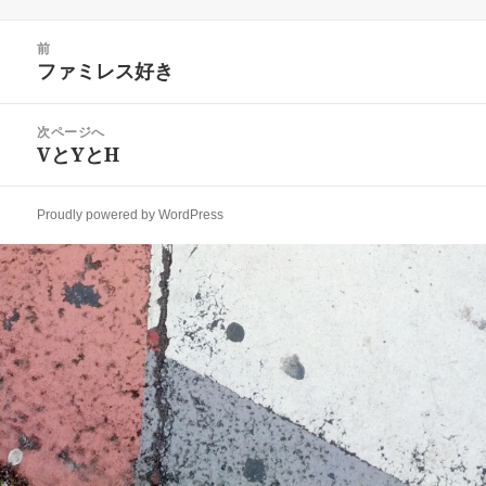
稿
成
テ
日:
者
ゴ
投
リ
前
稿
ファミレス好き
ー
前
ナ
の
ビ
投
次ページへ
ゲ
稿:
VとYとH
次
ー
の
シ
投
ョ
Proudly powered by WordPress
稿:
ン