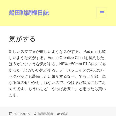
船田戦闘機日誌
メニュ
ーとウ
ィジェ
ット
気がする
新しいスマフォが欲しいような気がする。iPad miniも欲
しいような気がする。Adobe Creative Cloudを契約した
ほうがいいような気がする。NEXの50mm F1.8レンズも
あったほうがいい気がする。ノースフェイスの45Lのバ
ックパックも装備したい気がするなー。でも、全部、単
なる気のせいかもしれないので、今はまだ保留にしてお
くのです。もういちど「やっぱ必要！」と思ったら買い
ます。
投
作
カ
2013/01/09
船田戦闘機
雑談