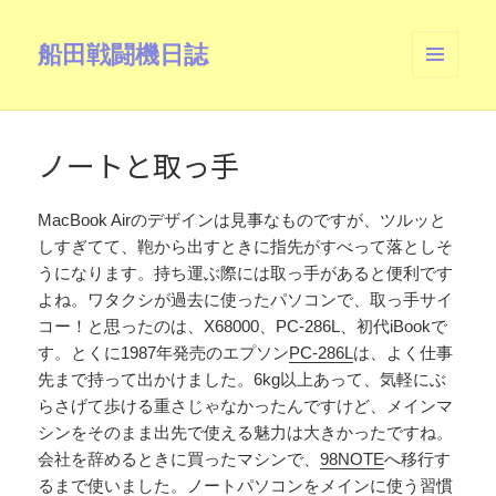
船田戦闘機日誌
メニュ
ーとウ
ィジェ
ット
ノートと取っ手
MacBook Airのデザインは見事なものですが、ツルッと
しすぎてて、鞄から出すときに指先がすべって落としそ
うになります。持ち運ぶ際には取っ手があると便利です
よね。ワタクシが過去に使ったパソコンで、取っ手サイ
コー！と思ったのは、X68000、PC-286L、初代iBookで
す。とくに1987年発売のエプソン
PC-286L
は、よく仕事
先まで持って出かけました。6kg以上あって、気軽にぶ
らさげて歩ける重さじゃなかったんですけど、メインマ
シンをそのまま出先で使える魅力は大きかったですね。
会社を辞めるときに買ったマシンで、
98NOTE
へ移行す
るまで使いました。ノートパソコンをメインに使う習慣