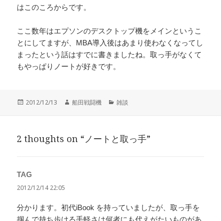
はこのころからです。
ここ数年はエプソンのデスクトップ機をメインというこ
とにしてますが、MBA導入後はあまり使わなくなってし
まったという話はすでに書きましたね。取っ手がなくて
もやっぱりノートが好きです。
投
作
カ
2012/12/13
船田戦闘機
雑談
稿
成
テ
日:
者
ゴ
リ
2 thoughts on “ノートと取っ手”
ー
TAG
よ
り:
2012/12/14 22:05
分かります。初代iBook を持っていましたが、取っ手を
掴んで持ち歩ける手軽さは何者にも代えがたいものがあ