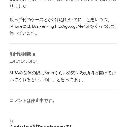
りました。
取っ手付のケースとか出ればいいのに、と思いつつ、
iPhoneには BunkerRing
http://goo.gl/Me4pl
をくっつけて
使っています。
船田戦闘機
よ
り:
2012/12/15 01:54
MBAの筐体の隅に5mmくらいの穴を2カ所ほど開けてお
いてくれるといいのに、と思ってます。
コメントは停止中です。
投
前
稿
Arduino対Raspberry Pi
前