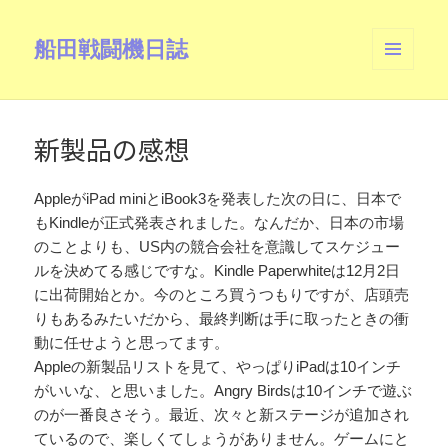
船田戦闘機日誌
メニュ
ーとウ
ィジェ
ット
新製品の感想
AppleがiPad miniとiBook3を発表した次の日に、日本で
もKindleが正式発表されました。なんだか、日本の市場
のことよりも、US内の競合会社を意識してスケジュー
ルを決めてる感じですな。Kindle Paperwhiteは12月2日
に出荷開始とか。今のところ買うつもりですが、店頭売
りもあるみたいだから、最終判断は手に取ったときの衝
動に任せようと思ってます。
Appleの新製品リストを見て、やっぱりiPadは10インチ
がいいな、と思いました。Angry Birdsは10インチで遊ぶ
のが一番良さそう。最近、次々と新ステージが追加され
ているので、楽しくてしょうがありません。ゲームにと