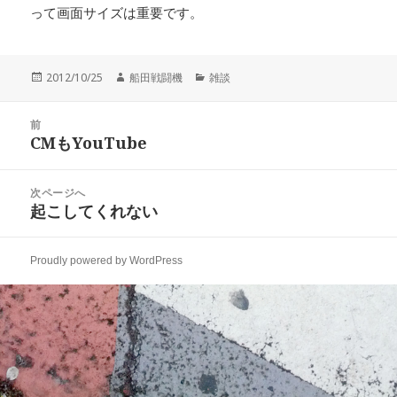
って画面サイズは重要です。
投
作
カ
2012/10/25
船田戦闘機
雑談
稿
成
テ
日:
者
ゴ
投
リ
前
稿
CMもYouTube
ー
前
ナ
の
ビ
投
次ページへ
ゲ
稿:
起こしてくれない
次
ー
の
シ
投
ョ
Proudly powered by WordPress
稿:
ン