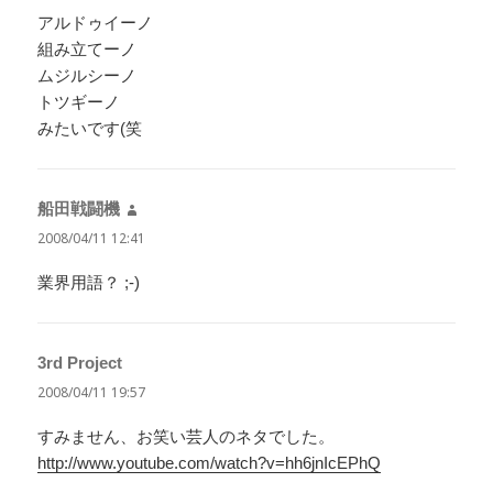
アルドゥイーノ
組み立てーノ
ムジルシーノ
トツギーノ
みたいです(笑
船田戦闘機
よ
り:
2008/04/11 12:41
業界用語？ ;-)
3rd Project
よ
り:
2008/04/11 19:57
すみません、お笑い芸人のネタでした。
http://www.youtube.com/watch?v=hh6jnIcEPhQ