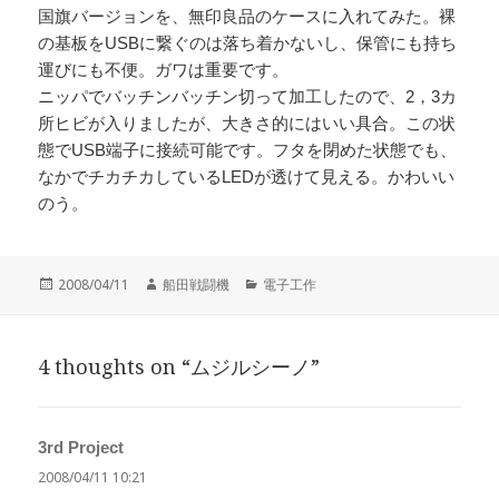
国旗バージョンを、無印良品のケースに入れてみた。裸
の基板をUSBに繋ぐのは落ち着かないし、保管にも持ち
運びにも不便。ガワは重要です。
ニッパでバッチンバッチン切って加工したので、2，3カ
所ヒビが入りましたが、大きさ的にはいい具合。この状
態でUSB端子に接続可能です。フタを閉めた状態でも、
なかでチカチカしているLEDが透けて見える。かわいい
のう。
投
作
カ
2008/04/11
船田戦闘機
電子工作
稿
成
テ
日:
者
ゴ
リ
4 thoughts on “ムジルシーノ”
ー
3rd Project
よ
り:
2008/04/11 10:21