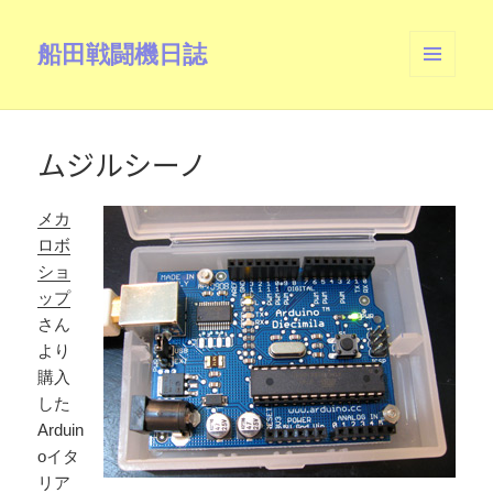
船田戦闘機日誌
メニュ
ーとウ
ィジェ
ット
ムジルシーノ
メカ
ロボ
ショ
ップ
さん
より
購入
した
Arduin
oイタ
リア