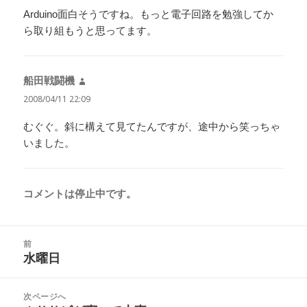
Arduino面白そうですね。もっと電子回路を勉強してか
ら取り組もうと思ってます。
船田戦闘機
よ
り:
2008/04/11 22:09
むぐぐ。斜に構えて見てたんですが、途中から笑っちゃ
いました。
コメントは停止中です。
投
前
稿
水曜日
前
ナ
の
ビ
投
次ページへ
ゲ
稿: