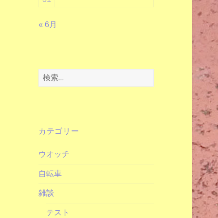
« 6月
検
索:
カテゴリー
ウオッチ
自転車
雑談
テスト