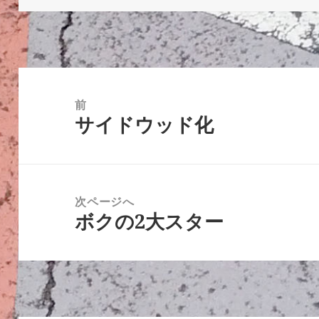
日:
者
ゴ
リ
ー
投
稿
前
サイドウッド化
ナ
前
ビ
の
ゲ
投
ー
稿:
次ページへ
シ
ボクの2大スター
次
ョ
の
ン
投
稿: