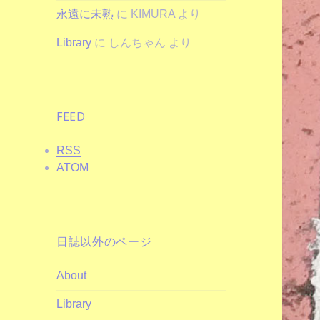
永遠に未熟
に
KIMURA
より
Library
に
しんちゃん
より
FEED
RSS
ATOM
日誌以外のページ
About
Library