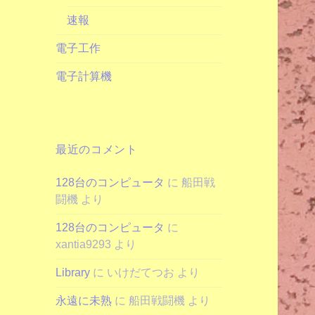
速報
電子工作
電子計算機
最近のコメント
128台のコンピュータ
に
船田戦
闘機
より
128台のコンピュータ
に
xantia9293
より
Library
に
いけだてつお
より
永遠に未熟
に
船田戦闘機
より