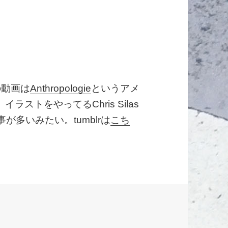
の動画は
Anthropologie
というアメ
ストをやってるChris Silas
が多いみたい。tumblrは
こち