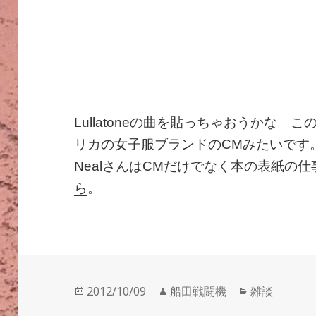
Lullatoneの曲を貼っちゃおうかな。こ
リカの女子服ブランドのCMみたいです。イラ
NealさんはCMだけでなく本の表紙の仕事
ら
。
投
作
カ
2012/10/09
船田戦闘機
雑談
稿
成
テ