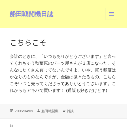
船田戦闘機日誌
メニュ
ーとウ
ィジェ
ット
こちらこそ
会計のときに、「いつもありがとうございます」と言っ
てくれちゃう秋葉原のパーツ屋さんが３店になった。そ
んなにたくさん買ってないんですよ。いや、買う頻度は
かなりのものなんですが、金額は微々たるもの。こちら
こそいつも売ってくださってありがとうございます。こ
れからもアキバで買います！ (通販も好きだけどネ)
投
作
カ
2008/04/09
船田戦闘機
雑談
稿
成
テ
日:
者
ゴ
投
リ
前