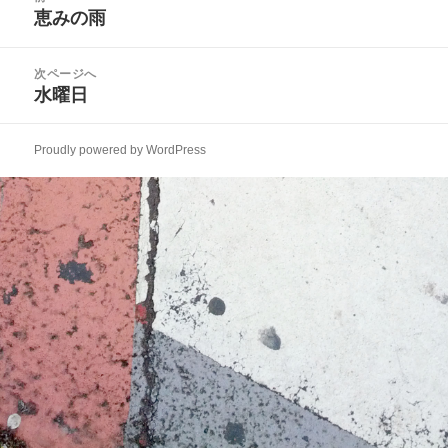
稿
恵みの雨
ー
前
ナ
の
ビ
投
次ページへ
ゲ
稿:
水曜日
次
ー
の
シ
投
ョ
Proudly powered by WordPress
稿:
ン