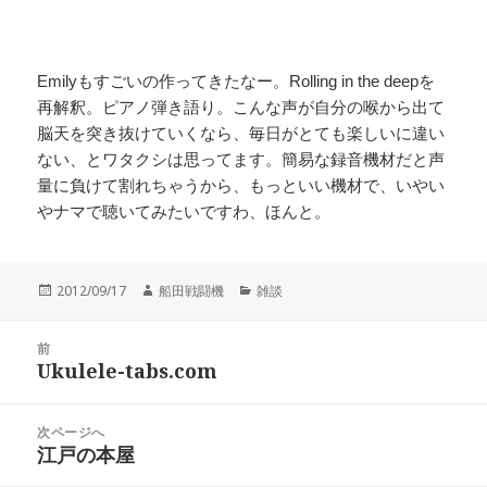
Emilyもすごいの作ってきたなー。Rolling in the deepを
再解釈。ピアノ弾き語り。こんな声が自分の喉から出て
脳天を突き抜けていくなら、毎日がとても楽しいに違い
ない、とワタクシは思ってます。簡易な録音機材だと声
量に負けて割れちゃうから、もっといい機材で、いやい
やナマで聴いてみたいですわ、ほんと。
投
作
カ
2012/09/17
船田戦闘機
雑談
稿
成
テ
日:
者
ゴ
投
リ
前
稿
Ukulele-tabs.com
ー
前
ナ
の
ビ
投
次ページへ
ゲ
稿:
江戸の本屋
次
ー
の