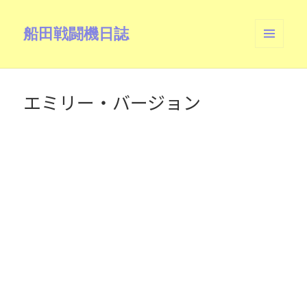
船田戦闘機日誌
メニュ
ーとウ
ィジェ
ット
エミリー・バージョン