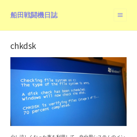
船田戦闘機日誌
メニュ
ーとウ
ィジェ
ット
chkdsk
少し涼しくなった夜を利用して、自分用システムのメン