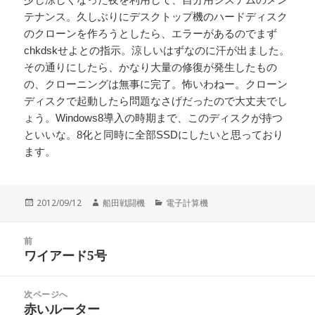
テナンス。久しぶりにデスクトップ機のハードディスク
のクローンを作ろうとしたら、エラーがあるのでまず
chkdskせよとの指示。涼しいはずなのに汗が出ました。
その通りにしたら、かなり大量の修復が発生したもの
の、クローニングは無事に完了。怖いわねー。クローン
ディスクで起動したら問題なさげだったので大丈夫でし
ょう。Windows8導入の時期まで、このディスクが持つ
といいな。8化と同時に全部SSDにしたいと思っており
ます。
投
作
カ
2012/09/12
船田戦闘機
電子計算機
稿
成
テ
日:
者
ゴ
投
リ
前
稿
ワイアード5号
ー
前
ナ
の
ビ
投
次ページへ
ゲ
稿:
赤いルーター
次
ー