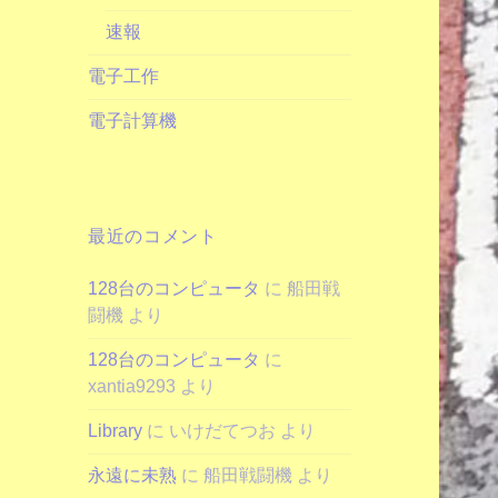
速報
電子工作
電子計算機
最近のコメント
128台のコンピュータ
に
船田戦
闘機
より
128台のコンピュータ
に
xantia9293
より
Library
に
いけだてつお
より
永遠に未熟
に
船田戦闘機
より