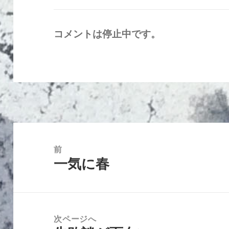
コメントは停止中です。
投
稿
前
一気に春
ナ
前
ビ
の
ゲ
投
ー
稿:
次ページへ
シ