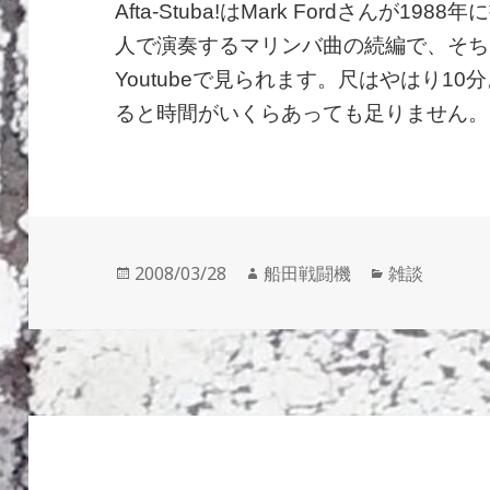
Afta-Stuba!はMark Fordさんが198
人で演奏するマリンバ曲の続編で、そち
Youtubeで見られます。尺はやはり1
ると時間がいくらあっても足りません。
投
作
カ
2008/03/28
船田戦闘機
雑談
稿
成
テ
日:
者
ゴ
リ
ー