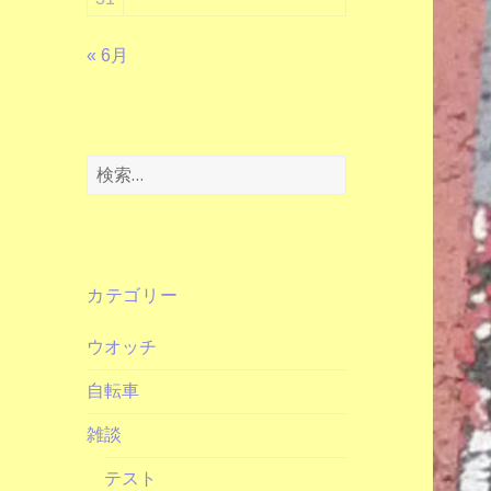
« 6月
検
索:
カテゴリー
ウオッチ
自転車
雑談
テスト