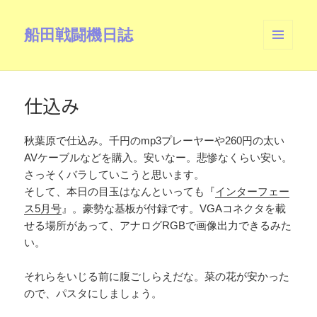
船田戦闘機日誌
メニュ
ーとウ
ィジェ
ット
仕込み
秋葉原で仕込み。千円のmp3プレーヤーや260円の太い
AVケーブルなどを購入。安いなー。悲惨なくらい安い。
さっそくバラしていこうと思います。
そして、本日の目玉はなんといっても『
インターフェー
ス5月号
』。豪勢な基板が付録です。VGAコネクタを載
せる場所があって、アナログRGBで画像出力できるみた
い。
それらをいじる前に腹ごしらえだな。菜の花が安かった
ので、パスタにしましょう。