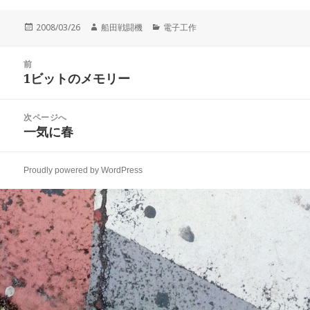
投
作
カ
2008/03/26
船田戦闘機
電子工作
稿
成
テ
日:
者
ゴ
投
リ
前
稿
1ビットのメモリー
ー
前
ナ
の
ビ
投
次ページへ
ゲ
稿:
一気に春
次
ー
の
シ
投
ョ
Proudly powered by WordPress
稿:
ン