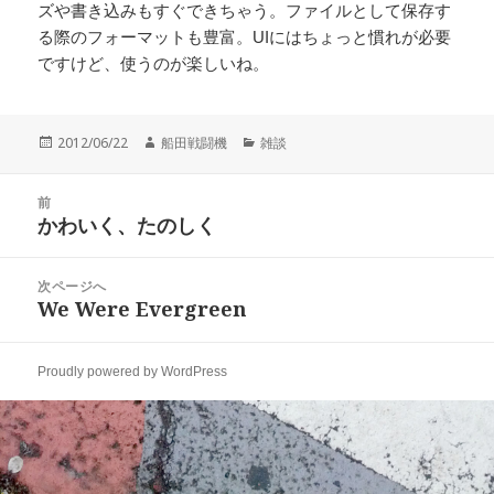
ズや書き込みもすぐできちゃう。ファイルとして保存す
る際のフォーマットも豊富。UIにはちょっと慣れが必要
ですけど、使うのが楽しいね。
投
作
カ
2012/06/22
船田戦闘機
雑談
稿
成
テ
日:
者
ゴ
投
リ
前
稿
かわいく、たのしく
ー
前
ナ
の
ビ
投
次ページへ
ゲ
稿:
We Were Evergreen
次
ー
の
シ
投
ョ
Proudly powered by WordPress
稿:
ン