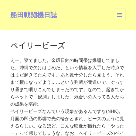
船田戦闘機日誌
メニュ
ーとウ
ィジェ
ット
ベイリービーズ
えー、寝てました。金環日蝕の時間帯は爆睡してまし
た。沖縄で欠けはじめた、という情報を入手した時点で
はまだ起きてたんです。あと数十分したら見よう、それ
まで横になってよう……という判断が間違いで、ぐっす
り昼まで眠りこんでしまったのです。なので、起きてか
らネットで「観測」しました。気合いの入ってる人たち
の成果を堪能。
ベイリービーズなんていう現象があるんですな(
NHK
)。
月面の凹凸の影響で光の輪がとぎれ、ビーズのように見
えるらしい。なるほど。こんな映像が撮れたら「やった
ー」って感じでしょうな。なお、ベイリービーズのベイ