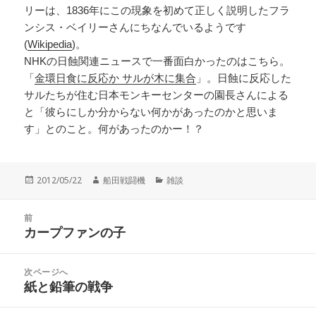
リーは、1836年にこの現象を初めて正しく説明したフラ
ンシス・ベイリーさんにちなんでいるようです
(
Wikipedia
)。
NHKの日蝕関連ニュースで一番面白かったのはこちら。
「
金環日食に反応か サルが木に集合
」。日蝕に反応した
サルたちが住む日本モンキーセンターの園長さんによる
と「彼らにしか分からない何かがあったのかと思いま
す」とのこと。何があったのかー！？
投
作
カ
2012/05/22
船田戦闘機
雑談
稿
成
テ
日:
者
ゴ
投
リ
前
稿
カープファンの子
ー
前
ナ
の
ビ
投
次ページへ
ゲ
稿:
紙と鉛筆の戦争
次
ー
の
シ