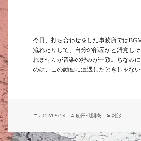
今日、打ち合わせをした事務所ではBGMとし
流れたりして、自分の部屋かと錯覚しそ
れませんが音楽の好みが一致。ちなみにワ
のは、この動画に遭遇したときじゃないか
投
作
カ
2012/05/14
船田戦闘機
雑談
稿
成
テ
日:
者
ゴ
リ