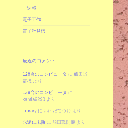
速報
電子工作
電子計算機
最近のコメント
128台のコンピュータ
に
船田戦
闘機
より
128台のコンピュータ
に
xantia9293
より
Library
に
いけだてつお
より
永遠に未熟
に
船田戦闘機
より