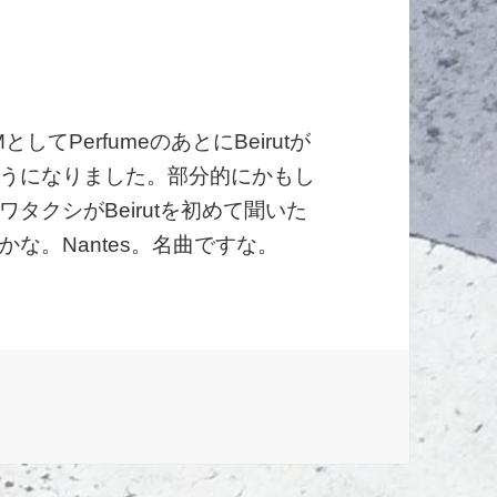
てPerfumeのあとにBeirutが
うになりました。部分的にかもし
タクシがBeirutを初めて聞いた
な。Nantes。名曲ですな。