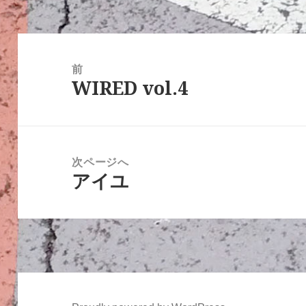
ー
投
稿
前
WIRED vol.4
ナ
前
ビ
の
ゲ
投
ー
稿:
次ページへ
シ
アイユ
次
ョ
の
ン
投
稿: