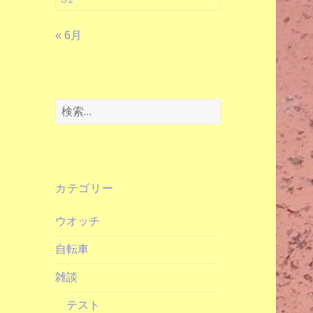
« 6月
検
索:
カテゴリー
ウオッチ
自転車
雑談
テスト