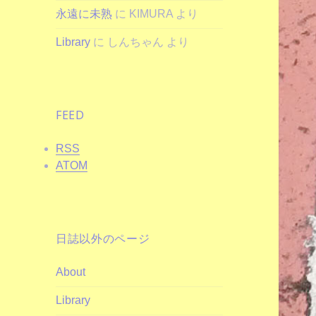
永遠に未熟
に
KIMURA
より
Library
に
しんちゃん
より
FEED
RSS
ATOM
日誌以外のページ
About
Library