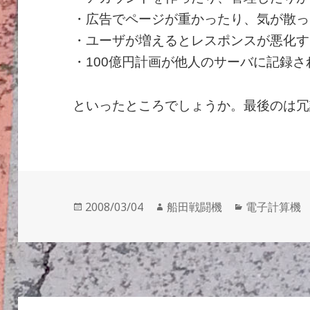
・広告でページが重かったり、気が散っ
・ユーザが増えるとレスポンスが悪化す
・100億円計画が他人のサーバに記録
といったところでしょうか。最後のは冗
投
作
カ
2008/03/04
船田戦闘機
電子計算機
稿
成
テ
日:
者
ゴ
リ
ー