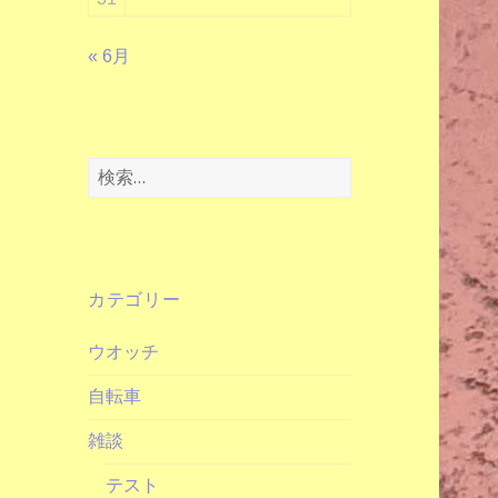
« 6月
検
索:
カテゴリー
ウオッチ
自転車
雑談
テスト