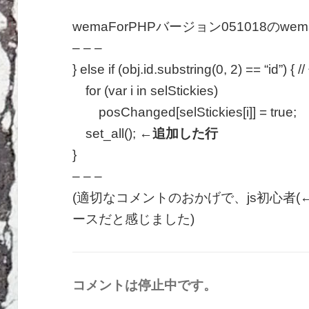
wemaForPHPバージョン051018のwem
– – –
} else if (obj.id.substring(0, 2) == “
for (var i in selStickies)
posChanged[selStickies[i]] = true;
set_all();
←追加した行
}
– – –
(適切なコメントのおかげで、js初心者
ースだと感じました)
コメントは停止中です。