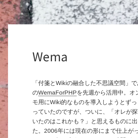
Wema
「付箋とWikiの融合した不思議空間」
の
WemaForPHP
を先週から活用中。オ
モ用にWiki的なものを導入しようとず
っていたのですが、ついに、「オレが探
いたのはこれかも？」と思えるものに出
た。2006年には現在の形にまで仕上が