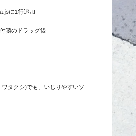
a.jsに1行追加
id”) { // 付箋のドラッグ後
(←ワタクシ)でも、いじりやすいソ