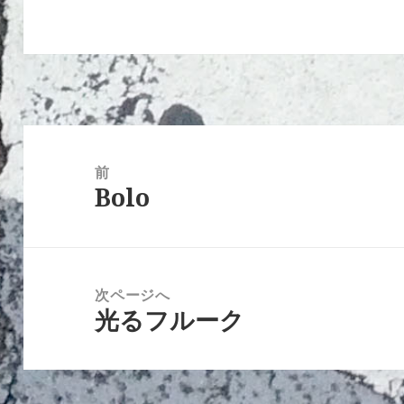
投
稿
前
Bolo
ナ
前
ビ
の
ゲ
投
ー
稿:
次ページへ
シ
光るフルーク
次
ョ
の
ン
投
稿: