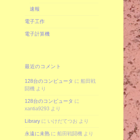
速報
電子工作
電子計算機
最近のコメント
128台のコンピュータ
に
船田戦
闘機
より
128台のコンピュータ
に
xantia9293
より
Library
に
いけだてつお
より
永遠に未熟
に
船田戦闘機
より