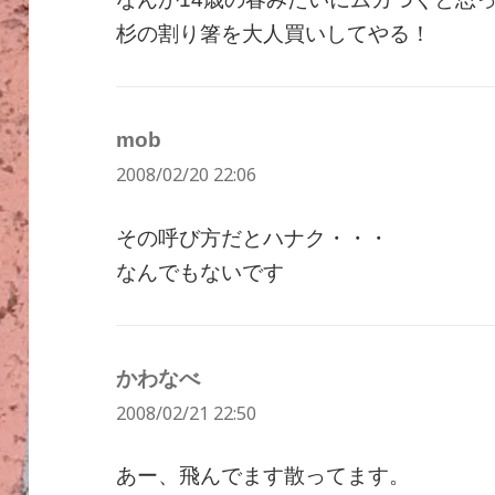
杉の割り箸を大人買いしてやる！
mob
よ
2008/02/20 22:06
り:
その呼び方だとハナク・・・
なんでもないです
かわなべ
よ
2008/02/21 22:50
り:
あー、飛んでます散ってます。