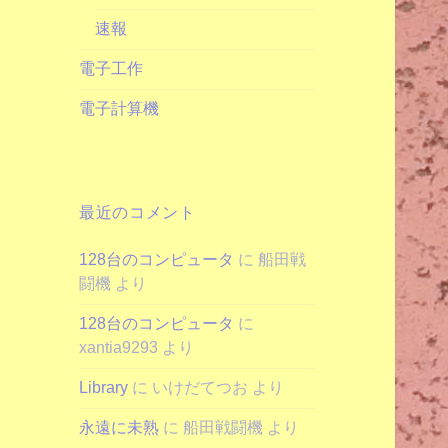
速報
電子工作
電子計算機
最近のコメント
128台のコンピュータ
に
船田戦
闘機
より
128台のコンピュータ
に
xantia9293
より
Library
に
いけだてつお
より
永遠に未熟
に
船田戦闘機
より