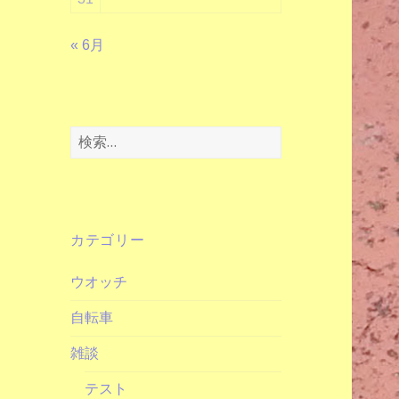
« 6月
検
索:
カテゴリー
ウオッチ
自転車
雑談
テスト