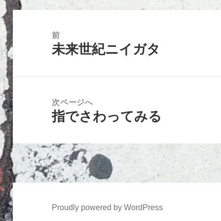
投
稿
前
未来世紀ニイガタ
ナ
前
ビ
の
ゲ
投
ー
稿:
次ページへ
シ
指でさわってみる
次
ョ
の
ン
投
稿:
Proudly powered by WordPress