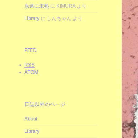
永遠に未熟
に
KIMURA
より
Library
に
しんちゃん
より
FEED
RSS
ATOM
日誌以外のページ
About
Library