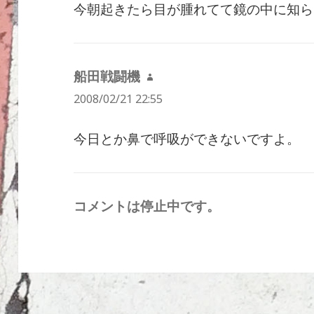
今朝起きたら目が腫れてて鏡の中に知ら
船田戦闘機
よ
2008/02/21 22:55
り:
今日とか鼻で呼吸ができないですよ。
コメントは停止中です。