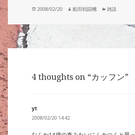
投
作
カ
2008/02/20
船田戦闘機
雑談
稿
成
テ
日:
者
ゴ
リ
ー
4 thoughts on “カッフン”
yt
よ
2008/02/20 14:42
り:
なんか14歳の春みたいにムカつくと思