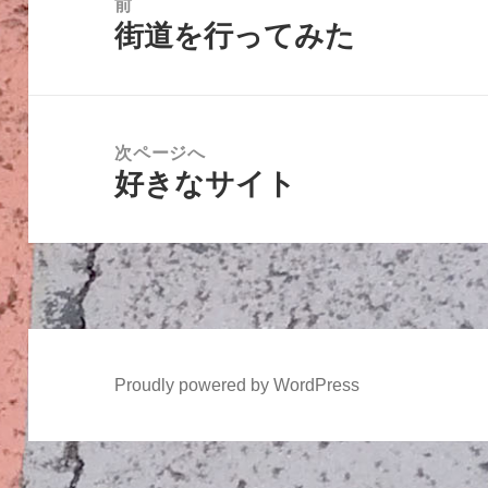
前
街道を行ってみた
ナ
前
ビ
の
ゲ
投
ー
稿:
次ページへ
シ
好きなサイト
次
ョ
の
ン
投
稿:
Proudly powered by WordPress