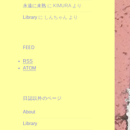
永遠に未熟
に
KIMURA
より
Library
に
しんちゃん
より
FEED
RSS
ATOM
日誌以外のページ
About
Library