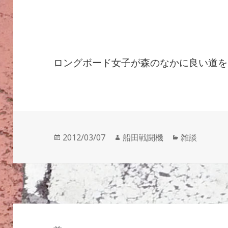
ロングボード女子が森のなかに良い道を
投
作
カ
2012/03/07
船田戦闘機
雑談
稿
成
テ
日:
者
ゴ
リ
ー
投
稿