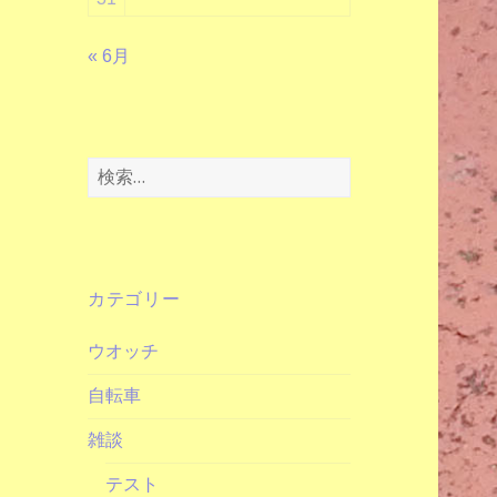
« 6月
検
索:
カテゴリー
ウオッチ
自転車
雑談
テスト