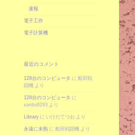
速報
電子工作
電子計算機
最近のコメント
128台のコンピュータ
に
船田戦
闘機
より
128台のコンピュータ
に
xantia9293
より
Library
に
いけだてつお
より
永遠に未熟
に
船田戦闘機
より