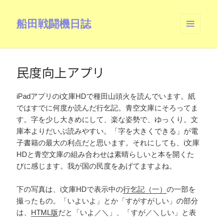
船田戦闘機日誌
メニュ
ーとウ
ィジェ
ット
民度向上アプリ
iPadアプリのi文庫HDで種田山頭火を読んでいます。紙
ではすでに何度か読んだ行乞記。青空文庫にそろってま
す。字を少し大きめにして、楽な姿勢で、ゆっくり。文
庫本よりだいぶ読みやすい。「字を大きくできる」が電
子書籍の最大の利点だと思います。それにしても、i文庫
HDと青空文庫の組み合わせは素晴らしいと本を開くた
びに感じます。我が国の民度をあげてますよね。
下の写真は、i文庫HDで表示中の
行乞記（一）
の一部を
撮ったもの。「いよいよ」とか「すがすがしい」の部分
は、
HTML版
だと「いよ／＼」、「すが／＼しい」と表