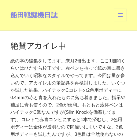
船田戦闘機日誌
メニュ
ーとウ
ィジェ
ット
絶賛アカイレ中
紙の本の編集をしてます。来月2冊出ます。ここ1週間く
らいはひたすら校正です。赤ペンを持って紙の束に書き
込んでいく昭和なスタイルでやってます。今回は量が多
いので、アカイレ用の筆記具を再検討しました。いくつ
か試した結果、
ハイテックCコレト
の2色用ボディーに
0.4mmの赤と青を入れたものに落ち着きました。指示や
補足に青も使うので、2色が便利。もともと液体ペンは
ハイテックC派なんですが(Slim Knockを備蓄してま
す)、コレトで赤青コンビにすると1本で済むし、2色用
ボディーは全体が透明なので間違いにくいですな。3色
用ボディーも試したんですが、3色目は全然使わないの