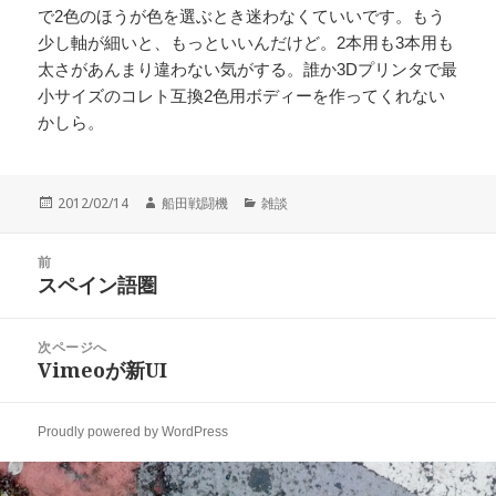
で2色のほうが色を選ぶとき迷わなくていいです。もう
少し軸が細いと、もっといいんだけど。2本用も3本用も
太さがあんまり違わない気がする。誰か3Dプリンタで最
小サイズのコレト互換2色用ボディーを作ってくれない
かしら。
投
作
カ
2012/02/14
船田戦闘機
雑談
稿
成
テ
日:
者
ゴ
投
リ
前
稿
スペイン語圏
ー
前
ナ
の
ビ
投
次ページへ
ゲ
稿:
Vimeoが新UI
次
ー
の
シ
投
ョ
Proudly powered by WordPress
稿:
ン